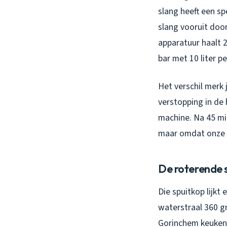
slang heeft een s
slang vooruit door
apparatuur haalt 
bar met 10 liter p
Het verschil merk 
verstopping in de
machine. Na 45 min
maar omdat onze a
De roterende s
Die spuitkop lijkt 
waterstraal 360 g
Gorinchem keukens