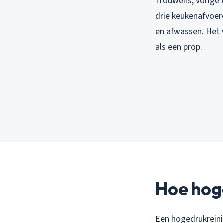
Trouwens, vorige 
drie keukenafvoere
en afwassen. Het w
als een prop.
Hoe hog
Een hogedrukreinig