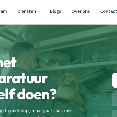
hem
Diensten
Blogs
Over ons
Contac
met
aratuur
elf doen?
ijkt goedkoop, maar gaat vaak mis.