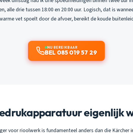
week dinsdag had ik drie spoedmeldingen binnen twee uur in 
n, alle drie tussen 18:00 en 20:00 uur. Logisch, dat is wann
arme vet spoelt door de afvoer, bereikt de koude buitenleid
NU BEREIKBAAR
BEL 085 019 57 29
edrukapparatuur eigenlijk 
er voor rioolwerk is fundamenteel anders dan die Kärcher in