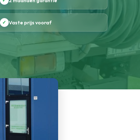
✓
2 maanden garantie
✓
Vaste prijs vooraf