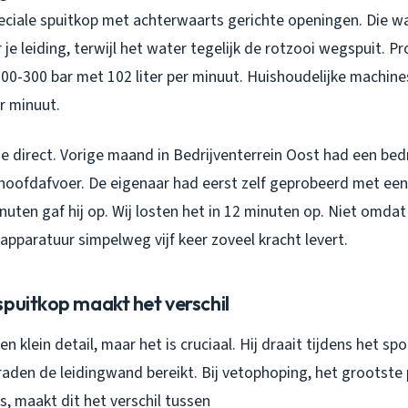
peciale spuitkop met achterwaarts gerichte openingen. Die w
 je leiding, terwijl het water tegelijk de rotzooi wegspuit. P
200-300 bar met 102 liter per minuut. Huishoudelijke machin
er minuut.
je direct. Vorige maand in Bedrijventerrein Oost had een bed
 hoofdafvoer. De eigenaar had eerst zelf geprobeerd met ee
uten gaf hij op. Wij losten het in 12 minuten op. Niet omdat 
pparatuur simpelweg vijf keer zoveel kracht levert.
puitkop maakt het verschil
een klein detail, maar het is cruciaal. Hij draait tijdens het 
raden de leidingwand bereikt. Bij vetophoping, het grootste
, maakt dit het verschil tussen