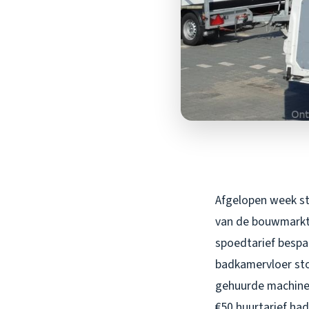
Afgelopen week st
van de bouwmarkt i
spoedtarief bespar
badkamervloer sto
gehuurde machine 
€50 huurtarief had