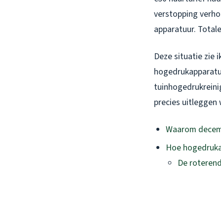
verstopping verho
apparatuur. Totale
Deze situatie zie
hogedrukapparatuu
tuinhogedrukreinig
precies uitleggen 
Waarom decemb
Hoe hogedrukap
De roterend