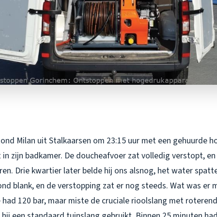
ond Milan uit Stalkaarsen om 23:15 uur met een gehuurde h
n zijn badkamer. De doucheafvoer zat volledig verstopt, en 
en. Drie kwartier later belde hij ons alsnog, het water spatte
nd blank, en de verstopping zat er nog steeds. Wat was er
had 120 bar, maar miste de cruciale rioolslang met roterend
 hij een standaard tuinslang gebruikt. Binnen 25 minuten ha