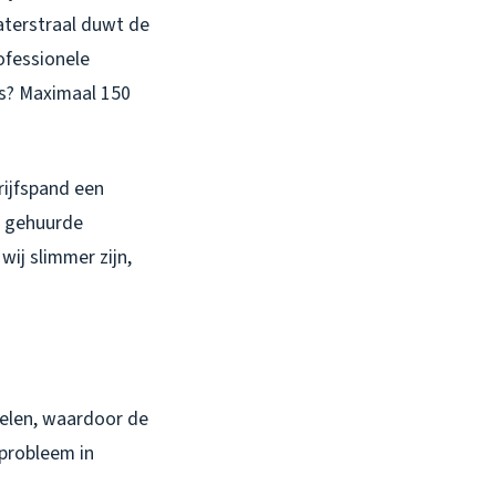
aterstraal duwt de
rofessionele
es? Maximaal 150
rijfspand een
n gehuurde
wij slimmer zijn,
spoelen, waardoor de
 probleem in