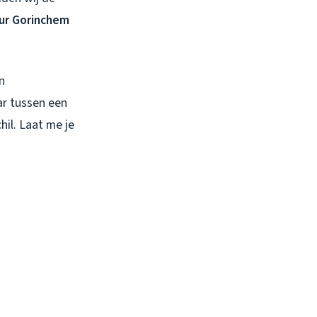
ur Gorinchem
n
ar tussen een
hil. Laat me je