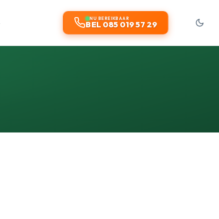
t
NU BEREIKBAAR
BEL 085 019 57 29