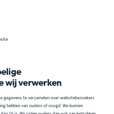
site
oelige
e wij verwerken
ntie gegevens te verzamelen over websitebezoekers
mming hebben van ouders of voogd. We kunnen
 dan 16 is. Wij raden ouders dan ook aan betrokken