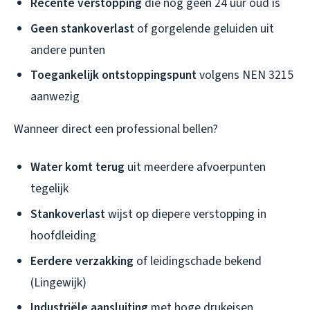
Recente verstopping
die nog geen 24 uur oud is
Geen stankoverlast
of gorgelende geluiden uit
andere punten
Toegankelijk ontstoppingspunt
volgens NEN 3215
aanwezig
Wanneer direct een professional bellen?
Water komt terug
uit meerdere afvoerpunten
tegelijk
Stankoverlast
wijst op diepere verstopping in
hoofdleiding
Eerdere verzakking
of leidingschade bekend
(Lingewijk)
Industriële aansluiting
met hoge drukeisen