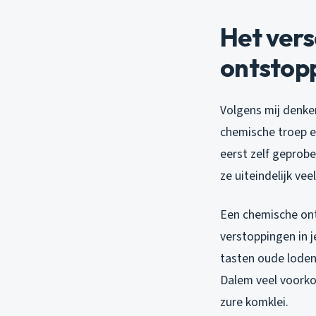
Het vers
ontstop
Volgens mij denke
chemische troep er
eerst zelf geprob
ze uiteindelijk vee
Een chemische onts
verstoppingen in j
tasten oude loden 
Dalem veel voorkom
zure komklei.