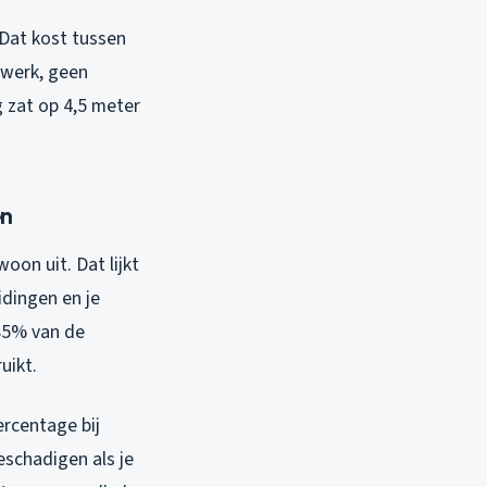
 Dat kost tussen
swerk, geen
 zat op 4,5 meter
en
oon uit. Dat lijkt
idingen en je
 85% van de
uikt.
rcentage bij
eschadigen als je