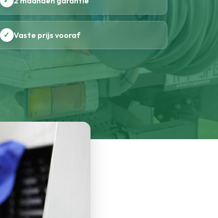
✓
2 maanden garantie
✓
Vaste prijs vooraf