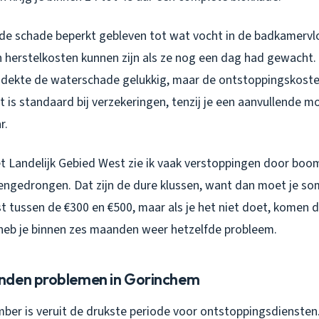
 de schade beperkt gebleven tot wat vocht in de badkamervl
 herstelkosten kunnen zijn als ze nog een dag had gewacht.
 dekte de waterschade gelukkig, maar de ontstoppingskost
at is standaard bij verzekeringen, tenzij je een aanvullende 
r.
het Landelijk Gebied West zie ik vaak verstoppingen door boo
nnengedrongen. Dat zijn de dure klussen, want dan moet je s
t tussen de €300 en €500, maar als je het niet doet, komen d
eb je binnen zes maanden weer hetzelfde probleem.
nden problemen in Gorinchem
ber is veruit de drukste periode voor ontstoppingsdiensten