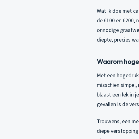
Wat ik doe met cam
de €100 en €200, 
onnodige graafwer
diepte, precies wa
Waarom hoged
Met een hogedrukre
misschien simpel, 
blaast een lek in 
gevallen is de ver
Trouwens, een mec
diepe verstoppinge