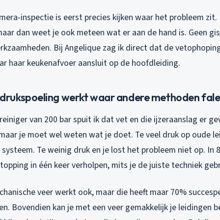
era-inspectie is eerst precies kijken waar het probleem zit.
maar dan weet je ook meteen wat er aan de hand is. Geen gi
kzaamheden. Bij Angelique zag ik direct dat de vetophoping
ar haar keukenafvoer aansluit op de hoofdleiding.
rukspoeling werkt waar andere methoden fal
iniger van 200 bar spuit ik dat vet en die ijzeraanslag er gew
maar je moet wel weten wat je doet. Te veel druk op oude le
je systeem. Te weinig druk en je lost het probleem niet op. In
stopping in één keer verholpen, mits je de juiste techniek gebr
hanische veer werkt ook, maar die heeft maar 70% succespe
n. Bovendien kan je met een veer gemakkelijk je leidingen b