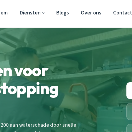
hem
Diensten
Blogs
Over ons
Contac
n voor
rstopping
200 aan waterschade door snelle