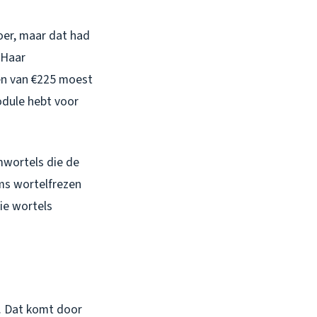
oer, maar dat had
 Haar
en van €225 moest
module hebt voor
mwortels die de
oms wortelfrezen
ie wortels
. Dat komt door