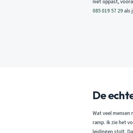
niet oppast, voora
085 019 57 29
als 
De echte
Wat veel mensen ni
ramp. Ik zie het v
leidingen stolt. D