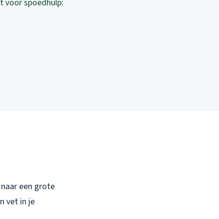
ct voor spoedhulp:
 naar een grote
 vet in je