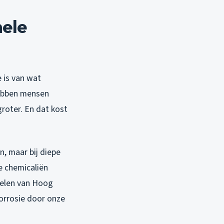
nele
 is van wat
 hebben mensen
roter. En dat kost
n, maar bij diepe
e chemicaliën
 delen van Hoog
corrosie door onze