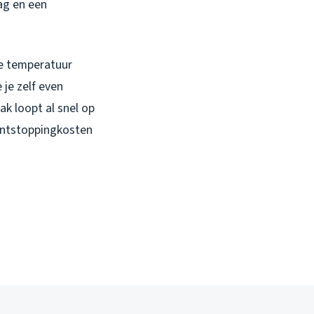
lag en een
de temperatuur
 je zelf even
k loopt al snel op
 ontstoppingkosten