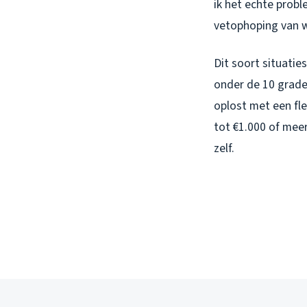
ik het echte probl
vetophoping van w
Dit soort situatie
onder de 10 grade
oplost met een fl
tot €1.000 of mee
zelf.